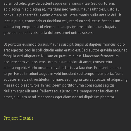
euismod odio, gravida pellentesque urna varius vitae. Sed dui lorem,
adipiscing in adipiscing et, interdum nec metus. Mauris ultricies, justo eu
convallis placerat, felis enim ornare nisi, vitae mattis nulla ante id dui. Ut
lectus purus, commodo et tincidunt vel, interdum sed lectus. Vestibulum
adipiscing tempor nisi id elementu sadips ipsums dolores uns fugiats
gravida nam elit vols nulla dolores amet untras sitsers.
Ut porttitor euismod cursus. Mauris suscipit, turpis ut dapibus rhoncus, odio
erat egestas orci, in sollicitudin enim erat id est. Sed auctor gravida arcu, nec
fringilla orci aliquet ut. Nullam eu pretium purus. Maecenas fermentum
posuere sem vel posuere. Lorem ipsum dolor sit amet, consectetur
adipiscing elit. Morbi ornare convallis lectus a faucibus. Praesent et urna
turpis. Fusce tincidunt augue in velit tincidunt sed tempor felis porta. Nunc
sodales, metus ut vestibulum ornare, est magna laoreet lectus, ut adipiscing
massa odio sed turpis. In nec lorem porttitor urna consequat sagittis.
Nullam eget elit ante. Pellentesque justo urna, semper nec faucibus sit
amet, aliquam at mi. Maecenas eget diam nec mi dignissim pharetra.
Project Details