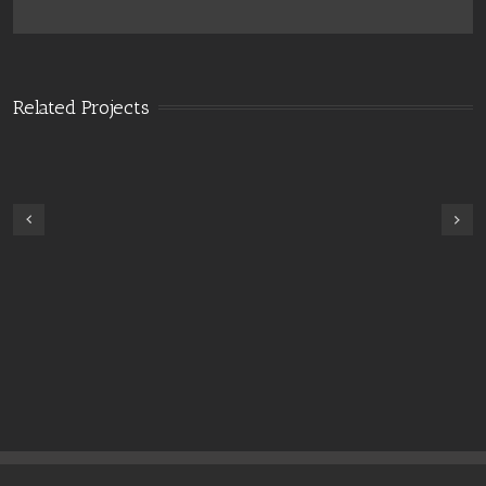
Related Projects
Next
revious